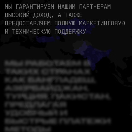
МЫ ГАРАНТИРУЕМ НАШИМ ПАРТНЕРАМ
ВЫСОКИЙ ДОХОД, А ТАКЖЕ
ПРЕДОСТАВЛЯЕМ ПОЛНУЮ МАРКЕТИНГОВУЮ
И ТЕХНИЧЕСКУЮ ПОДДЕРЖКУ
МЫ РАБОТАЕМ В
ТАКИХ СТРАНАХ
КАК БАНГЛАДЕШ,
АЗЕРБАЙДЖАН,
ТУРЦИЯ, ПАКИСТАН,
ПРЕДЛАГАЯ
УДОБНЫЙ И
БЫСТРЫЕ ПЛАТЕЖИ
МЕТОДЫ