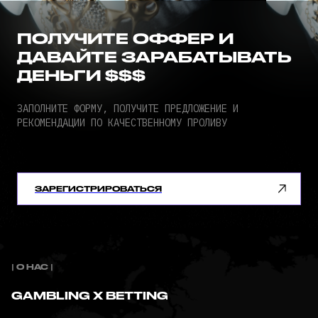
ПОЛУЧИТЕ
ОФФЕР И
ДАВАЙТЕ
ЗАРАБАТЫВАТЬ
ДЕНЬГИ
$$$
ЗАПОЛНИТЕ ФОРМУ, ПОЛУЧИТЕ ПРЕДЛОЖЕНИЕ И
РЕКОМЕНДАЦИИ ПО КАЧЕСТВЕННОМУ ПРОЛИВУ
ЗАРЕГИСТРИРОВАТЬСЯ
| О НАС |
GAMBLING X BETTING