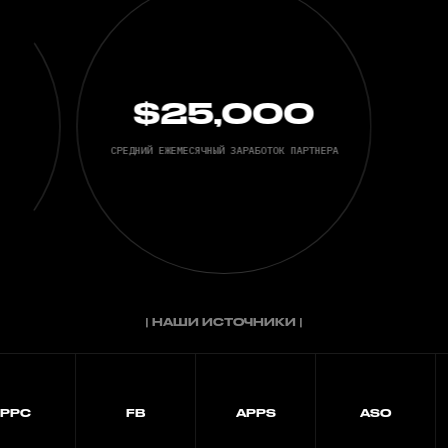
7
8
$25,000
8
9
СРЕДНИЙ ЕЖЕМЕСЯЧНЫЙ ЗАРАБОТОК ПАРТНЕРА
9
| НАШИ ИСТОЧНИКИ |
C
FB
APPS
ASO