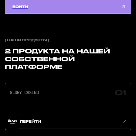
ВОЙТИ
| НАШИ ПРОДУКТЫ |
2 ПРОДУКТА
НА НАШЕЙ
СОБСТВЕННОЙ
ПЛАТФОРМЕ
01
GLORY CASINO
ПЕРЕЙТИ